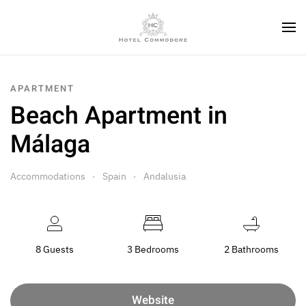
APARTMENT
Beach Apartment in
Málaga
Accommodations
Spain
Andalusia
8 Guests
3 Bedrooms
2 Bathrooms
Website