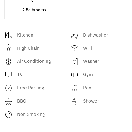
2 Bathrooms
Kitchen
Dishwasher
High Chair
WiFi
Air Conditioning
Washer
TV
Gym
Free Parking
Pool
BBQ
Shower
Non Smoking