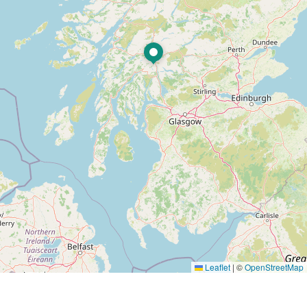
Leaflet
|
©
OpenStreetMap