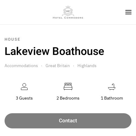
HOUSE
Lakeview Boathouse
Accommodations
Great Britain
Highlands
3 Guests
2 Bedrooms
1 Bathroom
Contact