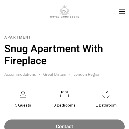
APARTMENT
Snug Apartment With
Fireplace
Accommodations
Great Britain
London Region
5 Guests
3 Bedrooms
1 Bathroom
Contact