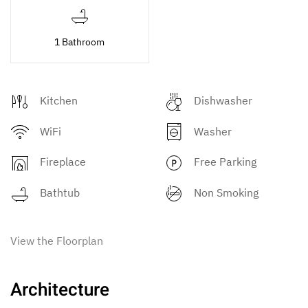
1 Bathroom
Kitchen
Dishwasher
WiFi
Washer
Fireplace
Free Parking
Bathtub
Non Smoking
View the Floorplan
Architecture