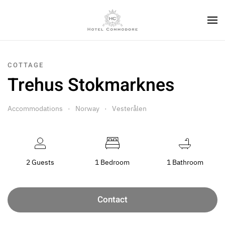
COTTAGE
Trehus Stokmarknes
Accommodations
Norway
Vesterålen
2 Guests
1 Bedroom
1 Bathroom
Contact