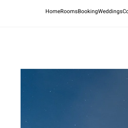
Home
Rooms
Booking
Weddings
C