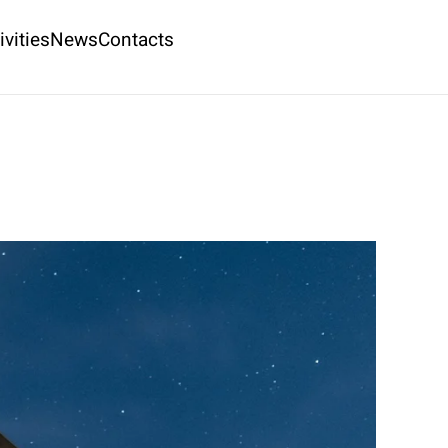
ivities
News
Contacts