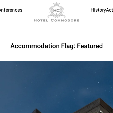
onferences
History
Act
Accommodation Flag:
Featured