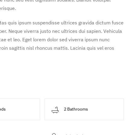
erisque.
stas quis ipsum suspendisse ultrices gravida dictum fusce
. Neque viverra justo nec ultrices dui sapien. Vehicula
ae et leo. Eget lorem dolor sed viverra ipsum nunc
in sagittis nisl rhoncus mattis. Lacinia quis vel eros
eds
2 Bathrooms