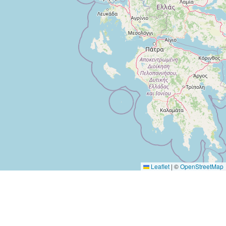
Leaflet
|
©
OpenStreetMap