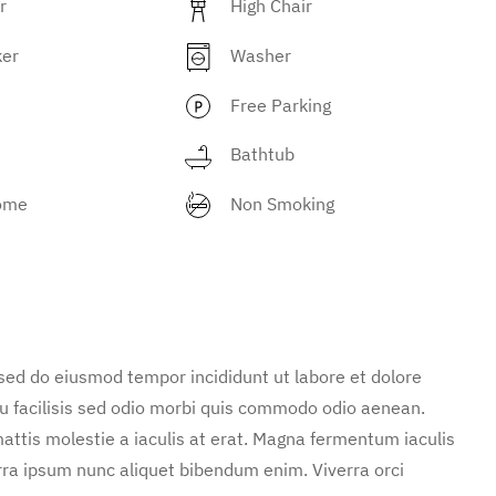
r
High Chair
ker
Washer
Free Parking
Bathtub
ome
Non Smoking
 sed do eiusmod tempor incididunt ut labore et dolore
u facilisis sed odio morbi quis commodo odio aenean.
attis molestie a iaculis at erat. Magna fermentum iaculis
rra ipsum nunc aliquet bibendum enim. Viverra orci