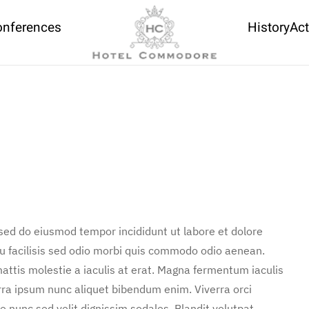
onferences
History
Act
 sed do eiusmod tempor incididunt ut labore et dolore
u facilisis sed odio morbi quis commodo odio aenean.
attis molestie a iaculis at erat. Magna fermentum iaculis
rra ipsum nunc aliquet bibendum enim. Viverra orci
e nunc sed velit dignissim sodales. Blandit volutpat