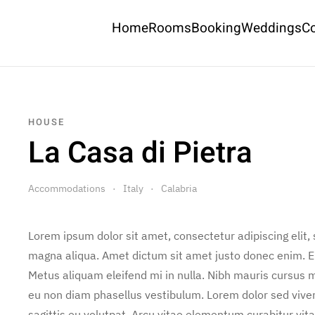
Floorplan
Home
Rooms
Booking
Weddings
C
HOUSE
La Casa di Pietra
Accommodations
Italy
Calabria
Lorem ipsum dolor sit amet, consectetur adipiscing elit,
magna aliqua. Amet dictum sit amet justo donec enim. E
Metus aliquam eleifend mi in nulla. Nibh mauris cursus m
eu non diam phasellus vestibulum. Lorem dolor sed vive
sagittis eu volutpat. Arcu vitae elementum curabitur vita